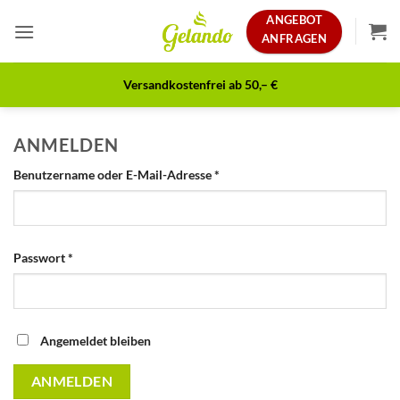
Zum
ANGEBOT
Inhalt
ANFRAGEN
springen
Versandkostenfrei
ab 50,– €
ANMELDEN
Erforderlich
Benutzername oder E-Mail-Adresse
*
Erforderlich
Passwort
*
Alternative:
Angemeldet bleiben
ANMELDEN