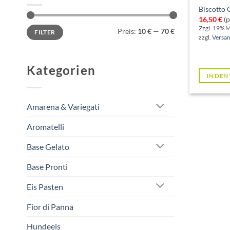
Biscotto 
16,50
€
(p
Min.
Max.
Zzgl. 19% 
Preis:
10 €
—
70 €
FILTER
Preis
Preis
zzgl.
Versa
Kategorien
IN DE
Amarena & Variegati
Aromatelli
Base Gelato
Base Pronti
Eis Pasten
Fior di Panna
Hundeeis