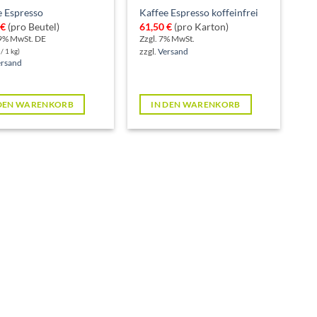
e Espresso
Kaffee Espresso koffeinfrei
€
(pro Beutel)
61,50
€
(pro Karton)
19% MwSt. DE
Zzgl. 7% MwSt.
/ 1 kg)
zzgl.
Versand
ersand
 DEN WARENKORB
IN DEN WARENKORB