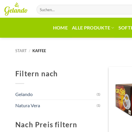
Zum
Suchen
Inhalt
nach:
springen
HOME
ALLE PRODUKTE
SOFT
START
/
KAFFEE
Filtern nach
Gelando
(1)
Natura Vera
(1)
Nach Preis filtern