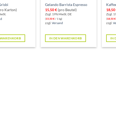
Grisbi
Gelando Barrista Espresso
Kaffe
ro Karton)
15,50
€
(pro Beutel)
18,50
MwSt.
Zzgl. 19% MwSt. DE
Zzgl. 
nd
(
15,50
€
/ 1 kg)
(
18,50
€
zzgl.
Versand
zzgl.
V
N WARENKORB
IN DEN WARENKORB
IN