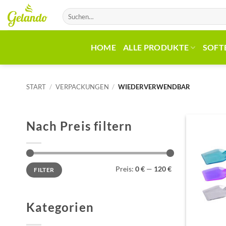
Zum
Suchen
Inhalt
nach:
springen
HOME
ALLE PRODUKTE
SOFT
START
/
VERPACKUNGEN
/
WIEDERVERWENDBAR
Nach Preis filtern
Min.
Max.
Preis:
0 €
—
120 €
FILTER
Preis
Preis
Kategorien