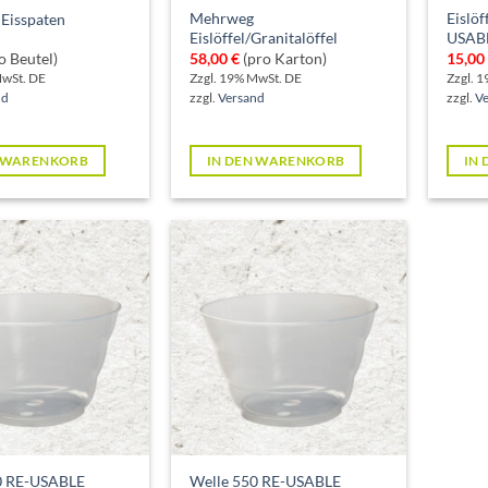
Mehrweg
Eislöf
Eisspaten
Eislöffel/Granitalöffel
USAB
o Beutel)
58,00
€
(pro Karton)
15,00
MwSt. DE
Zzgl. 19% MwSt. DE
Zzgl. 
nd
zzgl.
Versand
zzgl.
V
N WARENKORB
IN DEN WARENKORB
IN
0 RE-USABLE
Welle 550 RE-USABLE