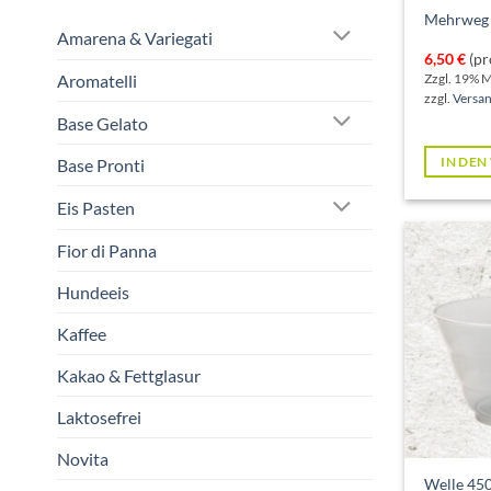
Mehrweg 
Amarena & Variegati
6,50
€
(pr
Aromatelli
Zzgl. 19% 
zzgl.
Versa
Base Gelato
IN DE
Base Pronti
Eis Pasten
Fior di Panna
Hundeeis
Kaffee
Kakao & Fettglasur
Laktosefrei
Novita
Welle 45