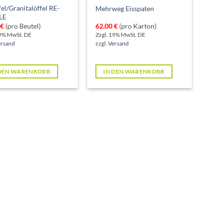
fel/Granitalöffel RE-
Mehrweg Eisspaten
LE
€
(pro Beutel)
62,00
€
(pro Karton)
19% MwSt. DE
Zzgl. 19% MwSt. DE
ersand
zzgl.
Versand
 DEN WARENKORB
IN DEN WARENKORB