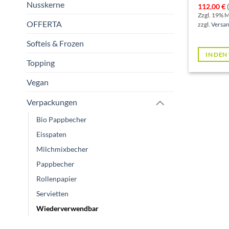
Nusskerne
112,00
€
(
Zzgl. 19% 
OFFERTA
zzgl.
Versa
Softeis & Frozen
IN DE
Topping
Vegan
Verpackungen
Bio Pappbecher
Eisspaten
Milchmixbecher
Pappbecher
Rollenpapier
Servietten
Wiederverwendbar